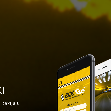
XI
 taxija u