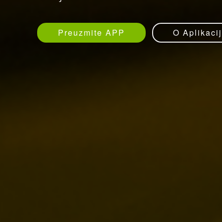
Preuzmite APP
O Aplikacij