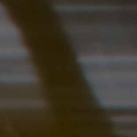
POČETNA
SADRŽAJ
O APLIKACIJI
DOWNLOA